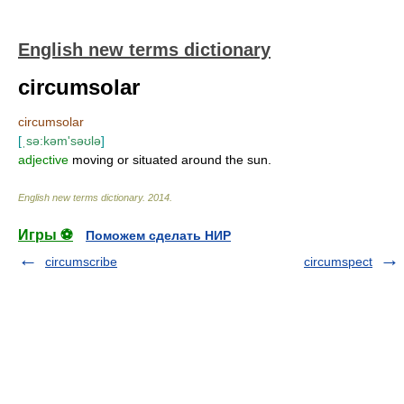
English new terms dictionary
circumsolar
circumsolar
[
ˌsə:kəm'səʊlə
]
adjective
moving or situated around the sun.
English new terms dictionary
.
2014
.
Игры ⚽
Поможем сделать НИР
circumscribe
circumspect