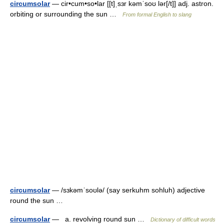
circumsolar
— cir•cum•so•lar [[t]ˌsɜr kəmˈsoʊ lər[/t]] adj. astron.
orbiting or surrounding the sun …
From formal English to slang
circumsolar
— /sɜkəmˈsoʊlə/ (say serkuhm sohluh) adjective
round the sun …
circumsolar
— a. revolving round sun …
Dictionary of difficult words