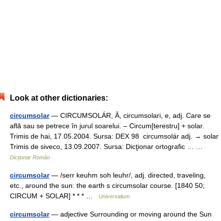
Look at other dictionaries:
circumsolar
— CIRCUMSOLÁR, Ă, circumsolari, e, adj. Care se
află sau se petrece în jurul soarelui. – Circum[terestru] + solar.
Trimis de hai, 17.05.2004. Sursa: DEX 98 circumsolár adj. → solar
Trimis de siveco, 13.09.2007. Sursa: Dicţionar ortografic … …
Dicționar Român
circumsolar
— /serr keuhm soh leuhr/, adj. directed, traveling,
etc., around the sun: the earth s circumsolar course. [1840 50;
CIRCUM + SOLAR] * * * …
Universalium
circumsolar
— adjective Surrounding or moving around the Sun