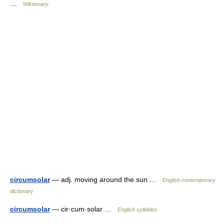
…
Wiktionary
circumsolar
— adj. moving around the sun …
English contemporary
dictionary
circumsolar
— cir·cum·solar …
English syllables