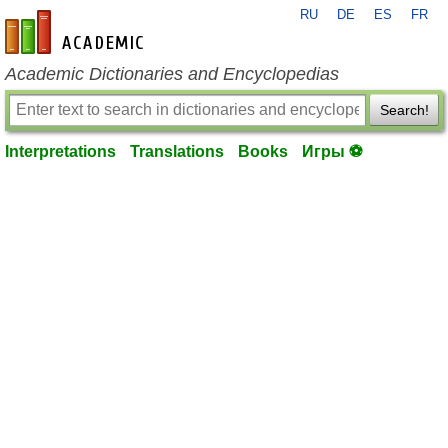
RU
DE
ES
FR
en-academic.com
Academic Dictionaries and Encyclopedias
Search!
Interpretations
Translations
Books
Игры ⚽