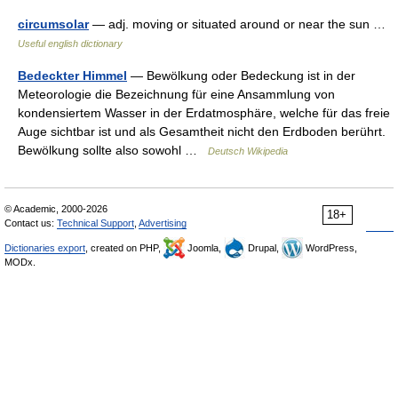
circumsolar
— adj. moving or situated around or near the sun …
Useful english dictionary
Bedeckter Himmel
— Bewölkung oder Bedeckung ist in der
Meteorologie die Bezeichnung für eine Ansammlung von
kondensiertem Wasser in der Erdatmosphäre, welche für das freie
Auge sichtbar ist und als Gesamtheit nicht den Erdboden berührt.
Bewölkung sollte also sowohl …
Deutsch Wikipedia
© Academic, 2000-2026
18+
Contact us:
Technical Support
,
Advertising
Dictionaries export
, created on PHP,
Joomla,
Drupal,
WordPress,
MODx.